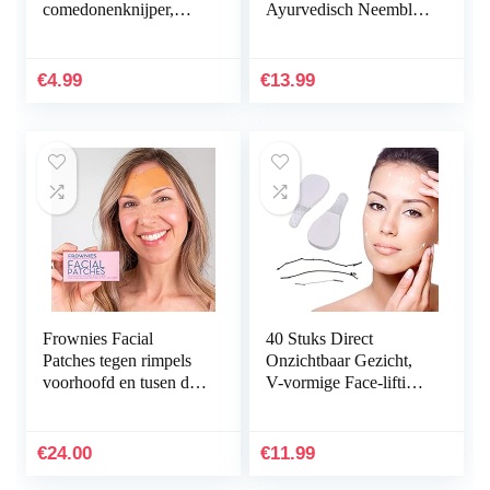
comedonenknijper,
Ayurvedisch Neemblad
dubbelzijdig, van
poeder van hoge
roestvrij staal, acne en
kwaliteit – 80 porties
whiteheads voor…
vegan en…
€
4.99
€
13.99
Frownies Facial
40 Stuks Direct
Patches tegen rimpels
Onzichtbaar Gezicht,
voorhoofd en tusen de
V-vormige Face-lifting
ogen, 144 stuks
Onzichtbare
Gezichtssticker, Nek-
en Oogliftset voor
€
24.00
€
11.99
Woman’s…