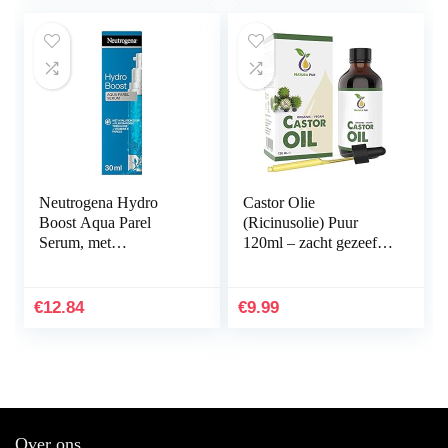
Neutrogena Hydro
Castor Olie
Boost Aqua Parel
(Ricinusolie) Puur
Serum, met
120ml – zacht gezeefd
hyaluronzuur en
voor eenvoudige
vitamine E parels, voor
toepassing – Castor Oil
de vermoeide huid met
natuurlijk serum
€
12.84
€
9.99
direct…
voor…
Over ons