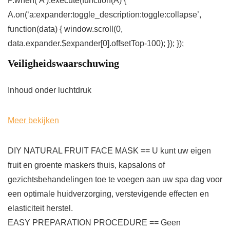
P.when(‘A’).execute(function(A) {
A.on(‘a:expander:toggle_description:toggle:collapse’,
function(data) { window.scroll(0,
data.expander.$expander[0].offsetTop-100); }); });
Veiligheidswaarschuwing
Inhoud onder luchtdruk
Meer bekijken
DIY NATURAL FRUIT FACE MASK == U kunt uw eigen
fruit en groente maskers thuis, kapsalons of
gezichtsbehandelingen toe te voegen aan uw spa dag voor
een optimale huidverzorging, verstevigende effecten en
elasticiteit herstel.
EASY PREPARATION PROCEDURE == Geen