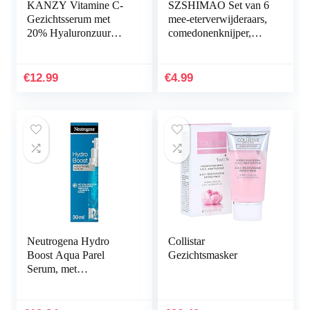
KANZY Vitamine C-
SZSHIMAO Set van 6
Gezichtsserum met
mee-eterverwijderaars,
20% Hyaluronzuur
comedonenknijper,
voor Littekens, Anti-
dubbelzijdig, van
Aging, Anti-Rimpel,
roestvrij staal, acne en
Donkere Kringen en
whiteheads voor…
€
12.99
€
4.99
Fijne…
Neutrogena Hydro
Collistar
Boost Aqua Parel
Gezichtsmasker
Serum, met
hyaluronzuur en
vitamine E parels, voor