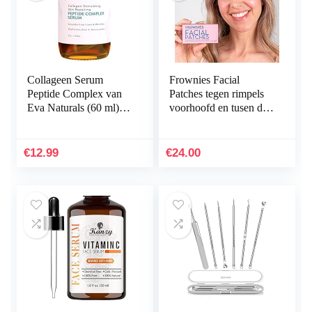
Collageen Serum
Frownies Facial
Peptide Complex van
Patches tegen rimpels
Eva Naturals (60 ml) –
voorhoofd en tusen de
Rimpels Verminderen
ogen, 144 stuks
met Beste
Antiveroudering
€
12.99
€
24.00
Gezichtsserum…