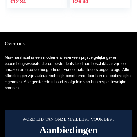
de vermoeide huid met
€
12.84
€
26.40
direct…
Over ons
Mrs-marsha.nl is een moderne alles-in-één prijsvergelijkings- en
beoordelingswebsite die de beste deals biedt die beschikbaar zijn op
amazon en u op de hoogte houdt via de laatst toegevoegde blogs. Alle
afbeeldingen zijn auteursrechtelijk beschermd door hun respectievelijke
eigenaren. Alle geciteerde inhoud is afgeleid van hun respectievelijke
bronnen.
WORD LID VAN ONZE MAILLIJST VOOR BEST
Aanbiedingen