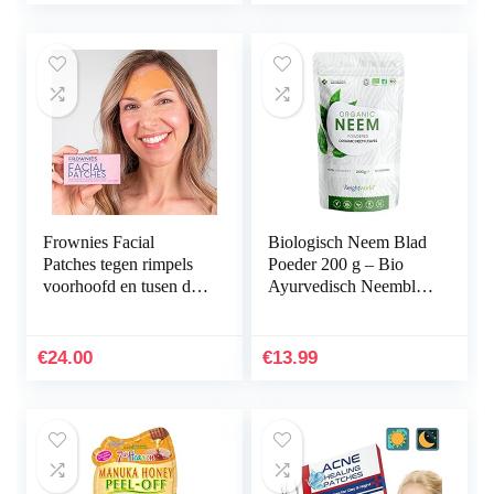
Frownies Facial
Biologisch Neem Blad
Patches tegen rimpels
Poeder 200 g – Bio
voorhoofd en tusen de
Ayurvedisch Neemblad
ogen, 144 stuks
poeder van hoge
kwaliteit – 80 porties
vegan en…
€
24.00
€
13.99