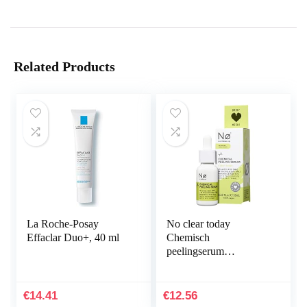
Related Products
La Roche-Posay
No clear today
Effaclar Duo+, 40 ml
Chemisch
peelingserum
AHA/PHA – chemisch
gezichtspeeling serum
vermindert roodheid en
€
14.41
€
12.56
irritatie…