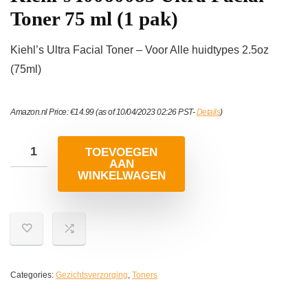
Toner 75 ml (1 pak)
Kiehl’s Ultra Facial Toner – Voor Alle huidtypes 2.5oz
(75ml)
Amazon.nl Price:
€
14.99
(as of 10/04/2023 02:26 PST-
Details
)
TOEVOEGEN
AAN
WINKELWAGEN
Categories:
Gezichtsverzorging
,
Toners