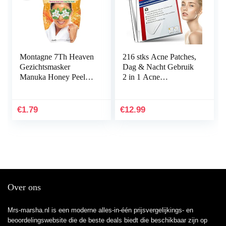
Montagne 7Th Heaven
216 stks Acne Patches,
Gezichtsmasker
Dag & Nacht Gebruik
Manuka Honey Peel-
2 in 1 Acne
Off, 10 ml
Absorberende Puistje
Patches, Onzichtbare
Effectieve…
€
1.79
€
12.99
Over ons
Mrs-marsha.nl is een moderne alles-in-één prijsvergelijkings- en
beoordelingswebsite die de beste deals biedt die beschikbaar zijn op