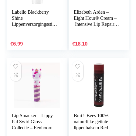
Labello Blackberry
Elizabeth Arden –
Shine
Eight Hour® Cream –
Lippenverzorgingsstift
Intensive Lip Repair
in 1 stuks (1 x 4,8 g),
Balm – Hydraterend en
met zachtrode glans en
voedend – 11,6 ml
glinsterende
€
6.99
€
18.10
pigmenten…
Lip Smacker – Lippy
Burt’s Bees 100%
Pal Swirl Gloss
natuurlijke getinte
Collectie – Eenhoorn
lippenbalsem Red
Lipbalsem voor
Dahlia, met sheaboter