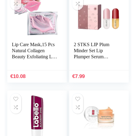
Lip Care Mask,15 Pcs
2 STKS LIP Plum
Natural Collagen
Minder Set Lip
Beauty Exfoliating Lip
Plumper Serum
Moisture Deep
Capsules Langdurige
Hydration And
Lip Gloss Duidelijke
Moisturiizng Lip
Lip Enhancer Plulper
€
10.08
€
7.99
Refreshing…
Natural Lip…