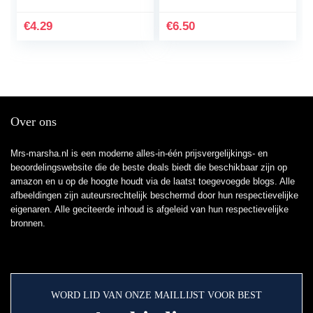
Kinderen – Unicorn
en plantaardige was, 1
Frosting Smaak –
stift
€
4.29
€
6.50
Lipgloss…
Over ons
Mrs-marsha.nl is een moderne alles-in-één prijsvergelijkings- en
beoordelingswebsite die de beste deals biedt die beschikbaar zijn op
amazon en u op de hoogte houdt via de laatst toegevoegde blogs. Alle
afbeeldingen zijn auteursrechtelijk beschermd door hun respectievelijke
eigenaren. Alle geciteerde inhoud is afgeleid van hun respectievelijke
bronnen.
WORD LID VAN ONZE MAILLIJST VOOR BEST