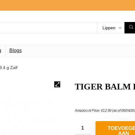
Lippen
g
Blogs
.4 g Zalf
TIGER BALM Rot
Amazon.nl Price:
€
12.99
(as of 09/04/2
TOEVOEG
AAN