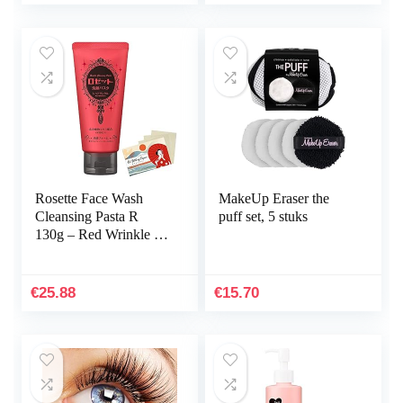
Rosette Face Wash
MakeUp Eraser the
Cleansing Pasta R
puff set, 5 stuks
130g – Red Wrinkle –
Blotting Paper Set
€
25.88
€
15.70