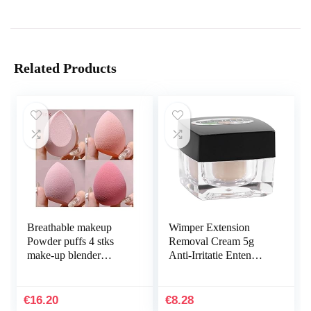
Related Products
Breathable makeup
Wimper Extension
Powder puffs 4 stks
Removal Cream 5g
make-up blender
Anti-Irritatie Enten
cosmetische bladerdeeg
Wimpers Lijm Gel
make-up spons met
Remover Crème
opbergdoos
Wimper Extension
€
16.20
€
8.28
fundering…
Cleaner