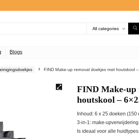
All categories
g
Blogs
einigingsdoekjes
FIND Make-up removal doekjes met houtskool –
FIND Make-up r
houtskool – 6×2
Inhoud: 6 x 25 doeken (150 
3-in-1: make-upverwijdering,
Is ideaal voor alle huidtypes