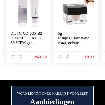
Dior C-CD-535-B2
5g
HOMME DERMO
wimperlijmverwijd
SYSTEM gel
eraar, geënte
nettoyant micro
wimperverlengings
purifiant 125 ml
lijmverwijderingscr
ème
€
41.12
€
8.37
WORD LID VAN ONZE MAILLIJST VOOR BEST
Aanbiedingen