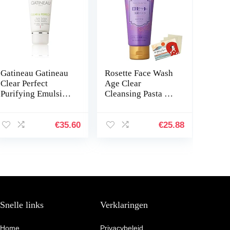
Gatineau Gatineau
Rosette Face Wash
Clear Perfect
Age Clear
Purifying Emulsion
Cleansing Pasta AG
Powder 50ml –
120g – Very Moist
Voor de vette en
Blotting Paper Set
gecombineerde
€
35.60
€
25.88
huid
Snelle links
Verklaringen
Home
Privacybeleid