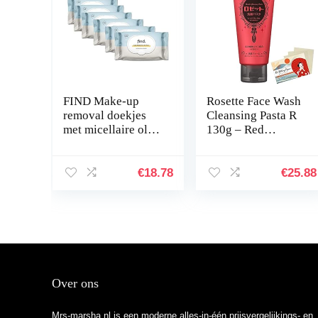
FIND Make-up
Rosette Face Wash
removal doekjes
Cleansing Pasta R
met micellaire olie
130g – Red
– 6×25 doekjes
Wrinkle – Blotting
(150 doekjes)
Paper Set
€
18.78
€
25.88
Over ons
Mrs-marsha.nl is een moderne alles-in-één prijsvergelijkings- en