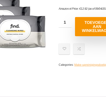
Amazon.nl Price:
€
12.92
(as of 09/04/2
TOEVOEG
AAN
WINKELWA
Categories:
Make-upreinigingsdoekj