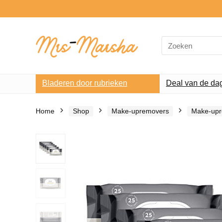
Search
for:
Bladeren door rubrieken
Deal van de da
Home
Shop
Make-upremovers
Make-upr