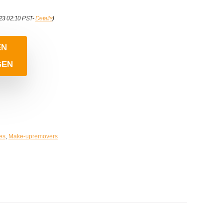
023 02:10 PST-
Details
)
EN
GEN
es
,
Make-upremovers