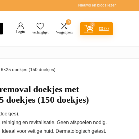
Nieuws en blogs lezen
0
0
€
0.00
Login
verlanglijst
Vergelijken
 6×25 doekjes (150 doekjes)
emoval doekjes met
5 doekjes (150 doekjes)
doekjes).
 reiniging en revitalisatie. Geen afspoelen nodig.
. Ideaal voor vettige huid. Dermatologisch getest.