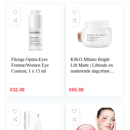
Filorga Optim-Eyes
KIKO Milano Bright
Femme/Women Eye
Lift Matte | Liftende en
Contour, 1 x 15 ml
matterende dagcrème
met zeecollageen –
SPF 15
€
32.49
€
65.08