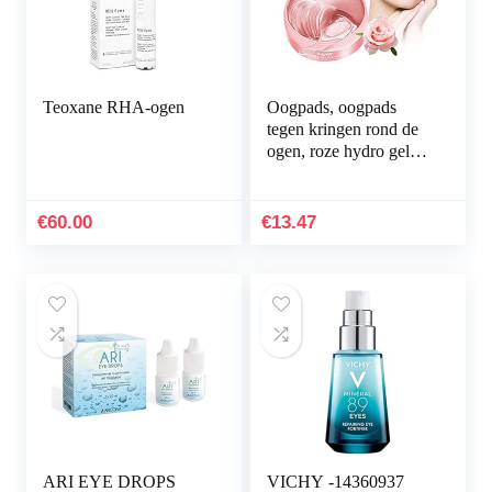
Teoxane RHA-ogen
Oogpads, oogpads
tegen kringen rond de
ogen, roze hydro gel
eye patch,
hyaluronzuur en
collageen oogpads
€
60.00
€
13.47
oogmasker voor…
ARI EYE DROPS
VICHY -14360937