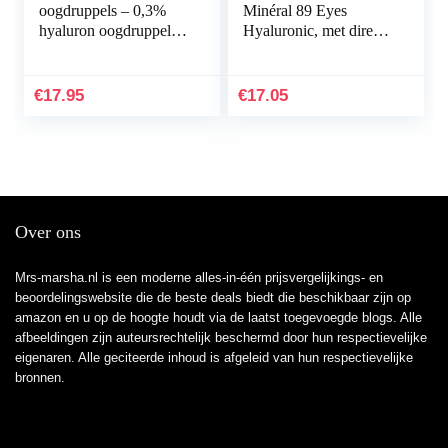
oogdruppels – 0,3%
Minéral 89 Eyes
hyaluron oogdruppels
Hyaluronic, met direct
tegen droge ogen –
effect voor de ogen, 15
hydraterend en
ml (1er Pack),kleurloos
kalmerend (2 x 10 ml)
€
17.95
€
17.05
Over ons
Mrs-marsha.nl is een moderne alles-in-één prijsvergelijkings- en
beoordelingswebsite die de beste deals biedt die beschikbaar zijn op
amazon en u op de hoogte houdt via de laatst toegevoegde blogs. Alle
afbeeldingen zijn auteursrechtelijk beschermd door hun respectievelijke
eigenaren. Alle geciteerde inhoud is afgeleid van hun respectievelijke
bronnen.