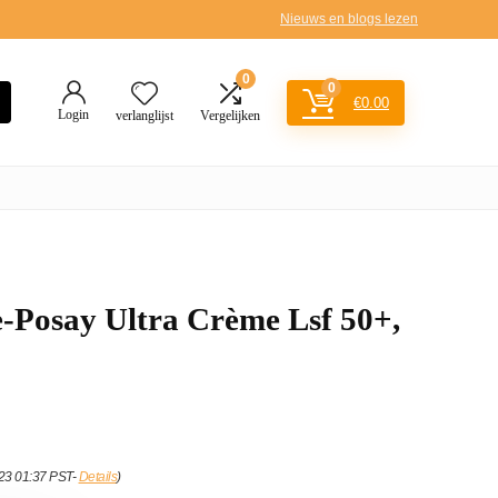
Nieuws en blogs lezen
0
0
€
0.00
Login
verlanglijst
Vergelijken
-Posay Ultra Crème Lsf 50+,
023 01:37 PST-
Details
)