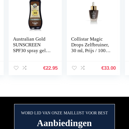
Australian Gold
Collistar Magic
SUNSCREEN
Drops Zelfbruiner,
SPF30 spray gel
30 ml, Prijs / 100
with instant
Ml: 63,17 Eur
bronzer 237 ml
€
22.95
€
33.00
WORD LID VAN ONZE MAILLIJST VOOR BEST
Aanbiedingen