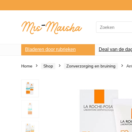
Search
for:
Bladeren door rubrieken
Deal van de da
Home
Shop
Zonverzorging en bruining
An