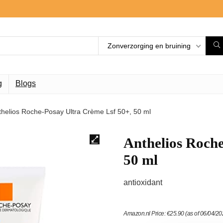
Zonverzorging en bruining
g
Blogs
thelios Roche-Posay Ultra Crème Lsf 50+, 50 ml
Anthelios Roche
50 ml
antioxidant
Amazon.nl Price:
€
25.90
(as of 06/04/2