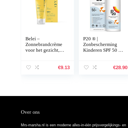
Belei –
P20 ® |
Zonnebrandcrème
Zonbescherming
voor het gezicht,
Kinderen SPF 50 |
SPF 50+,
Daylong
UVA/UVB, anti-
Zonnecrème SPF
veroudering, 50 ml
50 in spray formaat
€
9.13
€
28.90
voor Zeer Hoge
Bescherming tegen
UVA…
Over ons
Mrs-marsha.nl is een moderne alles-in-één prijsvergelijkings- en