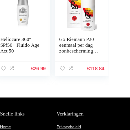
Heliocare 360º
6 x Riemann P20
SPf50+ Fluido Age
eenmaal per dag
Act 50
zonbescherming
Spray SPF 30 hoog
200ml
€
26.99
€
118.84
Snelle links
Verklaringen
Home
Privacybeleid