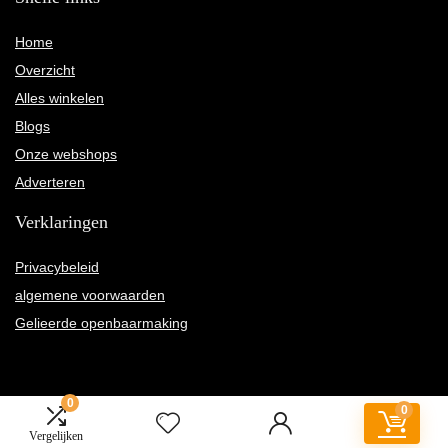
Home
Overzicht
Alles winkelen
Blogs
Onze webshops
Adverteren
Verklaringen
Privacybeleid
algemene voorwaarden
Gelieerde openbaarmaking
0
0
2022 © Mrs-marsha.nl Alle rechten voorbehouden
Vergelijken