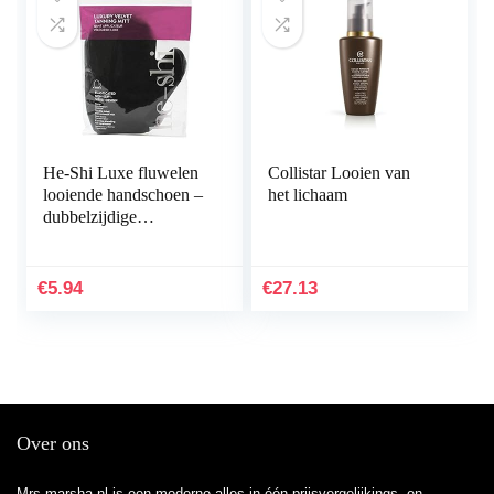
He-Shi Luxe fluwelen
Collistar Looien van
looiende handschoen –
het lichaam
dubbelzijdige
herbruikbare en
wasbare looiende
handschoen –
€
5.94
€
27.13
fluwelen…
Over ons
Mrs-marsha.nl is een moderne alles-in-één prijsvergelijkings- en