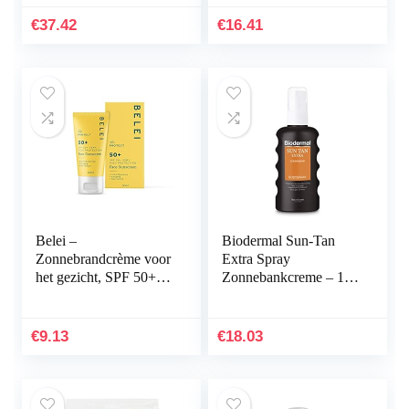
veganistisch (1 x 50
ml)
€
37.42
€
16.41
Belei –
Biodermal Sun-Tan
Zonnebrandcrème voor
Extra Spray
het gezicht, SPF 50+,
Zonnebankcreme – 175
UVA/UVB, anti-
ml
veroudering, 50 ml
€
9.13
€
18.03