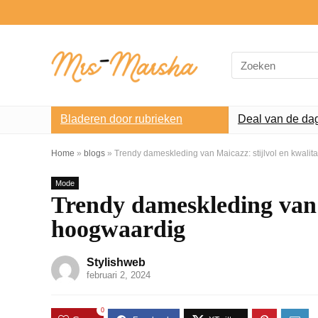
Search
for:
Bladeren door rubrieken
Deal van de da
Home
»
blogs
»
Trendy dameskleding van Maicazz: stijlvol en kwalit
Mode
Trendy dameskleding van M
hoogwaardig
Stylishweb
februari 2, 2024
0