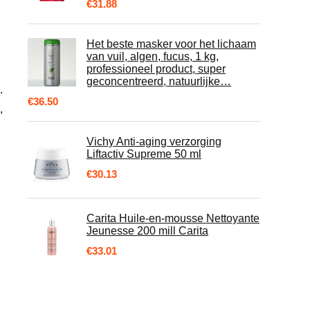
€
31.88
Het beste masker voor het lichaam
van vuil, algen, fucus, 1 kg,
professioneel product, super
geconcentreerd, natuurlijke…
.
€
36.50
,
Vichy Anti-aging verzorging
Liftactiv Supreme 50 ml
€
30.13
Carita Huile-en-mousse Nettoyante
Jeunesse 200 mill Carita
n
€
33.01