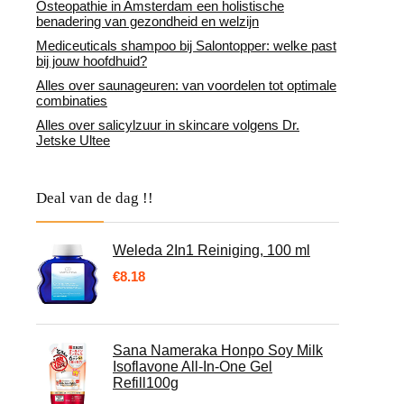
Osteopathie in Amsterdam een holistische
benadering van gezondheid en welzijn
Mediceuticals shampoo bij Salontopper: welke past
bij jouw hoofdhuid?
Alles over saunageuren: van voordelen tot optimale
combinaties
Alles over salicylzuur in skincare volgens Dr.
Jetske Ultee
Deal van de dag !!
Weleda 2In1 Reiniging, 100 ml
€
8.18
Sana Nameraka Honpo Soy Milk
Isoflavone All-In-One Gel
Refill100g