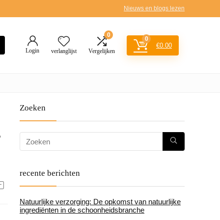
Nieuws en blogs lezen
0
0
€
0.00
Login
verlanglijst
Vergelijken
Zoeken
recente berichten
Natuurlijke verzorging: De opkomst van natuurlijke
ingrediënten in de schoonheidsbranche