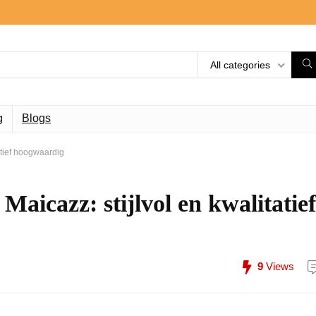
All categories
g
Blogs
atief hoogwaardig
aicazz: stijlvol en kwalitatief
9
Views