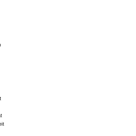
n
t
t
it