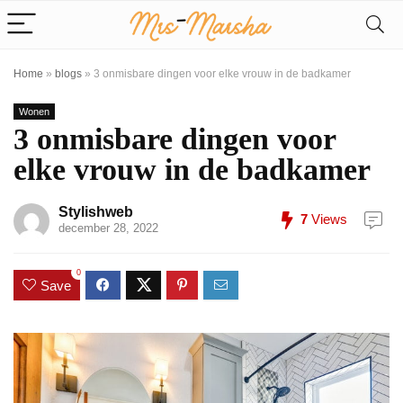
Home
»
blogs
»
3 onmisbare dingen voor elke vrouw in de badkamer
Wonen
3 onmisbare dingen voor
elke vrouw in de badkamer
Stylishweb
7
Views
december 28, 2022
0
Save