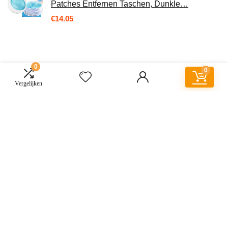
Patches Entfernen Taschen, Dunkle…
€
14.05
0
0
Vergelijken
Over ons
Mrs-marsha.nl is een moderne alles-in-één prijsvergelijkings- en
beoordelingswebsite die de beste deals biedt die beschikbaar zijn op
amazon en u op de hoogte houdt via de laatst toegevoegde blogs. Alle
afbeeldingen zijn auteursrechtelijk beschermd door hun respectievelijke
eigenaren. Alle geciteerde inhoud is afgeleid van hun respectievelijke
bronnen.
WORD LID VAN ONZE MAILLIJST VOOR BEST