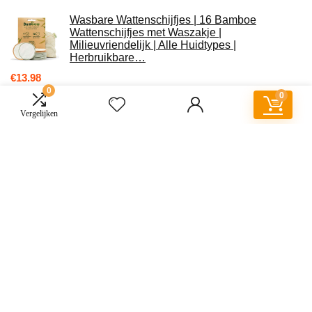
Wasbare Wattenschijfjes | 16 Bamboe
Wattenschijfjes met Waszakje |
Milieuvriendelijk | Alle Huidtypes |
Herbruikbare…
€
13.98
0
0
Vergelijken
Lip Smacker Fruity Cotton Candy – Heerlijk
Cadeau voor uw Vrienden en Kinderen –
Suikerspin Smaak - 1 Stuk - Lipbalsem…
€
4.80
Lip Smacker – Lippy Pals Collectie - Eenhoorn
Lipbalsem voor Kinderen – Unicorn Magic
Smaak – Cadeau voor Meisjes – 1…
€
3.99
Bulldog Natural Skincare AGE DEFENCE
MOISTURISER, 100 g