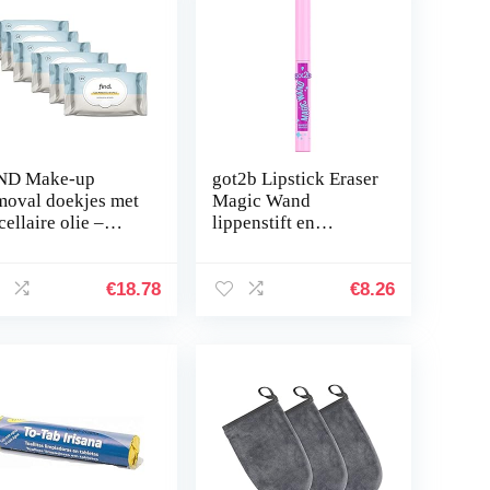
ND Make-up
got2b Lipstick Eraser
moval doekjes met
Magic Wand
ellaire olie –
lippenstift en
25 doekjes (150
oogmake-up
ekjes)
eenvoudig
verwijderen, ook
€
18.78
€
8.26
watervaste en
donkere
lippenkleur…