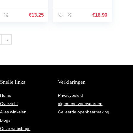
Dubbelzijdige Make-
up Remover
Handdoek Gezicht
€
13.25
€
18.90
Reiniging
Handschoenen…
→
Snelle links
Verklaringen
Home
Privacybeleid
Overzicht
algemene voorwaarden
Alles winkelen
Gelieerde openbaarmaking
Blogs
Onze webshops