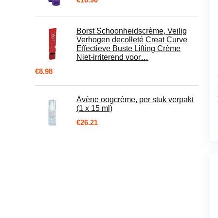
Borst Schoonheidscrème, Veilig
Verhogen decolleté Creat Curve
Effectieve Buste Lifting Crème
Niet-irriterend voor…
€
8.98
Avène oogcrème, per stuk verpakt
(1 x 15 ml)
€
26.21