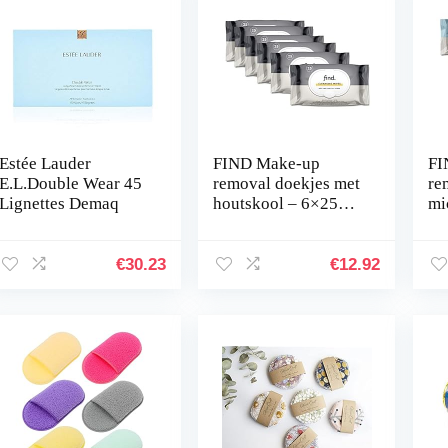
Estée Lauder
FIND Make-up
FI
E.L.Double Wear 45
removal doekjes met
re
Lignettes Demaq
houtskool – 6×25
mic
doekjes (150
6×
doekjes)
do
€
30.23
€
12.92