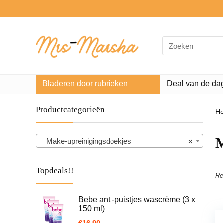
Search
for:
Bladeren door rubrieken
Deal van de da
Productcategorieën
H
M
Make-upreinigingsdoekjes
×
Topdeals!!
Re
Bebe anti-puistjes wascrème (3 x
150 ml)
€
16.90