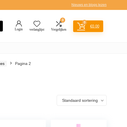
Nieuws en blogs lezen
0
0
€
0.00
Login
verlanglijst
Vergelijken
jes
Pagina 2
Standaard sortering