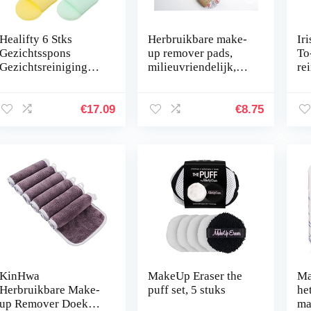
Healifty 6 Stks
Herbruikbare make-
Ir
Gezichtsspons
up remover pads,
To
Gezichtsreiniging
milieuvriendelijk,
re
Handschoenen
herbruikbaar, katoen,
10
Make-up Remover
bamboe, rond, 5
Spa
stuks
€
17.09
€
8.75
Gezichtsreiniging
Spa Exfoliërende
Spa…
KinHwa
MakeUp Eraser the
Ma
Herbruikbare Make-
puff set, 5 stuks
he
up Remover Doek
ma