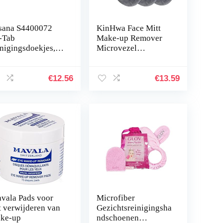
isana S4400072
KinHwa Face Mitt
-Tab
Make-up Remover
inigingsdoekjes,
Microvezel
 stuks
gezichtsdoek
Herbruikbare
gezichtshandschoene
€
12.56
€
13.59
n voor…
vala Pads voor
Microfiber
t verwijderen van
Gezichtsreinigingsha
ke-up
ndschoenen