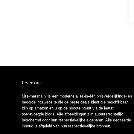
Over ons
Mrs-marsha.nl is een moderne alles-in-één prijsvergelijkings- en
beoordelingswebsite die de beste deals biedt die beschikbaar
zijn op amazon en u op de hoogte houdt via de laatst
toegevoegde blogs. Alle afbeeldingen zijn auteursrechtelijk
beschermd door hun respectievelijke eigenaren. Alle geciteerde
inhoud is afgeleid van hun respectievelijke bronnen.