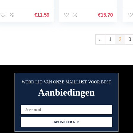
Microvezel
Gezichtsreinigingsdo
ekjes Ultrazachte
€
11.59
€
15.70
washandjes met
alleen water…
←
1
2
3
WORD LID VAN ONZE MAILLIJST VOOR BEST
Aanbiedingen