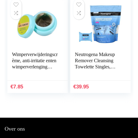
Wimperverwijderingscr
Neutrogena Makeup
ème, anti-irritatie enten
Remover Cleansing
wimperverlenging
Towelette Singles,
verwijderaar lijm gel
Daily Face Wipes To
verwijderende crème
Remove Dirt, Oil,
Makeup & Waterproof
€
7.85
€
39.95
Mascara…
Over ons