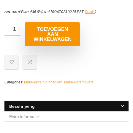
Amazon.nl Price:
€
46.68
(as of 10/04/2023 02:35 PST-
Details
)
TOEVOEGEN
AAN
WINKELWAGEN
Categories:
Make-upreinigingsoliën
,
Make-upremovers
Beschrijving
Extra informatie