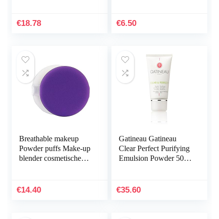
doekjes (150 doekjes)
voor oog- en oogmild
zonder alcohol
€
18.78
€
6.50
Breathable makeup
Gatineau Gatineau
Powder puffs Make-up
Clear Perfect Purifying
blender cosmetische
Emulsion Powder 50ml
bladerdeeg make-up
– Voor de vette en
spons zachte fundering
gecombineerde huid
poeder spons…
€
14.40
€
35.60