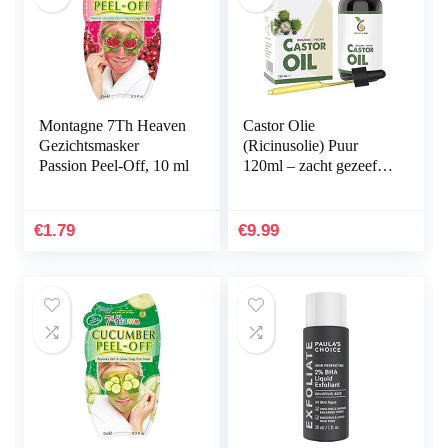
Montagne 7Th Heaven
Castor Olie
Gezichtsmasker
(Ricinusolie) Puur
Passion Peel-Off, 10 ml
120ml – zacht gezeefd
voor eenvoudige
toepassing – Castor Oil
natuurlijk serum
€
1.79
€
9.99
voor…