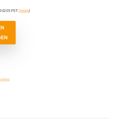
23 02:05 PST-
Details
)
EN
GEN
orging