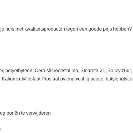
in je huis met kwaliteitsproducten tegen een goede prijs hebbe
, polyethyleen, Cera Microcristallina, Steareth-21, Salicylzuur
, Kaliumcetylfosfaat Prosfaat pylenglycol, glucose, butylenglyc
og poriën te verwijderen
s