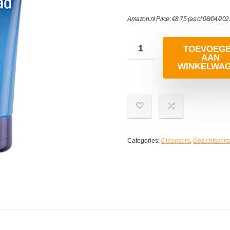
Amazon.nl Price:
€
8.75
(as of 08/04/20
TOEVOEG
AAN
WINKELWA
Categories:
Cleansers
,
Gezichtsverz