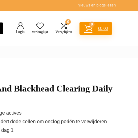
Nieuws en blogs lezen
0
0
€
0.00
Login
verlanglijst
Vergelijken
And Blackhead Clearing Daily
ge actives
dert dode cellen om onclog poriën te verwijderen
 dag 1