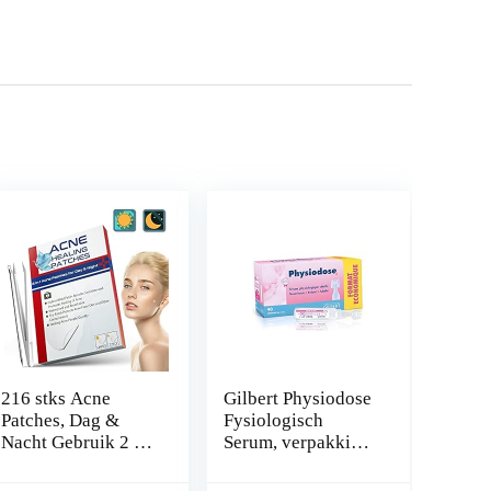
216 stks Acne
Gilbert Physiodose
Patches, Dag &
Fysiologisch
Nacht Gebruik 2 in
Serum, verpakking
1 Acne
met 40 doses , 5 ml
Absorberende
per dosis