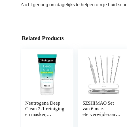
Zacht genoeg om dagelijks te helpen om je huid sch
Related Products
Neutrogena Deep
SZSHIMAO Set
Clean 2-1 reiniging
van 6 mee-
en masker,
eterverwijderaars,
kleimasker,
comedonenknijper,
verfrissende
dubbelzijdig, van