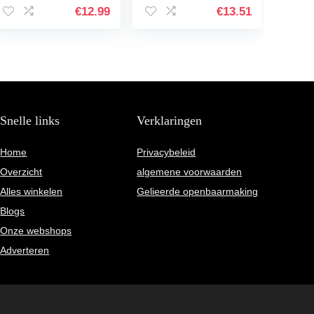
Puistje Patches,
€
12.99
€
13.51
Onzichtbare
Effectieve…
Snelle links
Verklaringen
Home
Privacybeleid
Overzicht
algemene voorwaarden
Alles winkelen
Gelieerde openbaarmaking
Blogs
Onze webshops
Adverteren