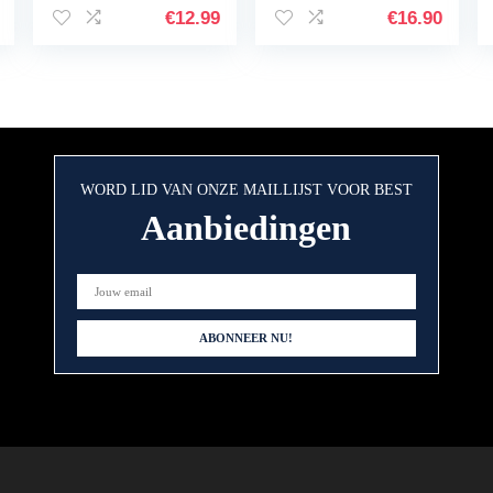
Aging, Anti-
€
12.99
€
16.90
Rimpel, Donkere
Kringen en Fijne…
WORD LID VAN ONZE MAILLIJST VOOR BEST
Aanbiedingen