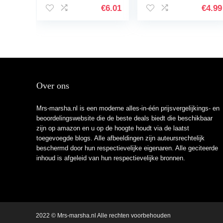
gezichtsreiniging
roestvrij staal, acne
€
6.01
€
4.99
en gezichtsmasker
en whiteheads
met…
voor…
Over ons
Mrs-marsha.nl is een moderne alles-in-één prijsvergelijkings- en
beoordelingswebsite die de beste deals biedt die beschikbaar
zijn op amazon en u op de hoogte houdt via de laatst
toegevoegde blogs. Alle afbeeldingen zijn auteursrechtelijk
beschermd door hun respectievelijke eigenaren. Alle geciteerde
inhoud is afgeleid van hun respectievelijke bronnen.
2022 © Mrs-marsha.nl Alle rechten voorbehouden