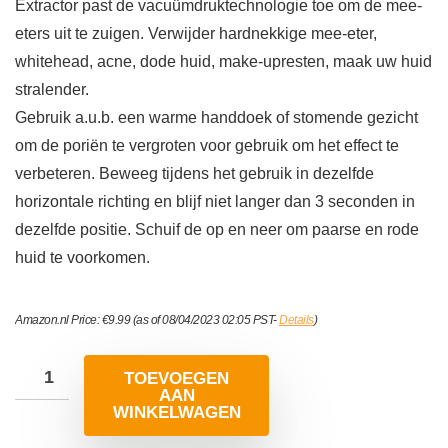
Extractor past de vacuümdruktechnologie toe om de mee-
eters uit te zuigen. Verwijder hardnekkige mee-eter,
whitehead, acne, dode huid, make-upresten, maak uw huid
stralender.
Gebruik a.u.b. een warme handdoek of stomende gezicht
om de poriën te vergroten voor gebruik om het effect te
verbeteren. Beweeg tijdens het gebruik in dezelfde
horizontale richting en blijf niet langer dan 3 seconden in
dezelfde positie. Schuif de op en neer om paarse en rode
huid te voorkomen.
Amazon.nl Price:
€
9.99
(as of 08/04/2023 02:05 PST-
Details
)
TOEVOEGEN
AAN
WINKELWAGEN