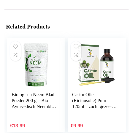
Related Products
Biologisch Neem Blad
Castor Olie
Poeder 200 g – Bio
(Ricinusolie) Puur
Ayurvedisch Neemblad
120ml – zacht gezeefd
poeder van hoge
voor eenvoudige
kwaliteit – 80 porties
toepassing – Castor Oil
vegan en…
natuurlijk serum
€
13.99
€
9.99
voor…