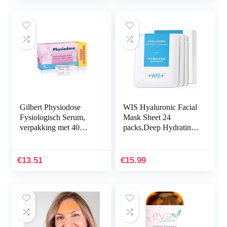
Gilbert Physiodose
WIS Hyaluronic Facial
Fysiologisch Serum,
Mask Sheet 24
verpakking met 40
packs,Deep Hydrating
doses , 5 ml per dosis
Anti-Aging Serum
Moisturizing Face
Mask for Dull Dry
€
13.51
€
15.99
Skin Care…