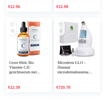
gezichtspeeling serum
Patches, Onzichtbare
vermindert roodheid en
Effectieve…
€
12.56
€
12.99
irritatie…
Groot 60ml. Bio
Microderm GLO –
Vitamine C/E-
Diamant
gezichtsserum met
microdermabrasiemachi
Hyaluronzuur.
ne en zuiggereedschap,
Dermaroller Geschikt.
klinische
Gezichtsserum met…
microdermabrasiekit
€
12.39
€
720.78
voor anti-aging…