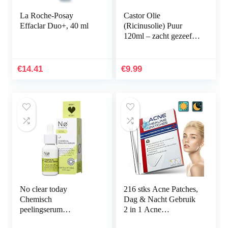
La Roche-Posay
Castor Olie
Effaclar Duo+, 40 ml
(Ricinusolie) Puur
120ml – zacht gezeefd
voor eenvoudige
toepassing – Castor Oil
natuurlijk serum
€
14.41
€
9.99
voor…
No clear today
216 stks Acne Patches,
Chemisch
Dag & Nacht Gebruik
peelingserum
2 in 1 Acne
AHA/PHA – chemisch
Absorberende Puistje