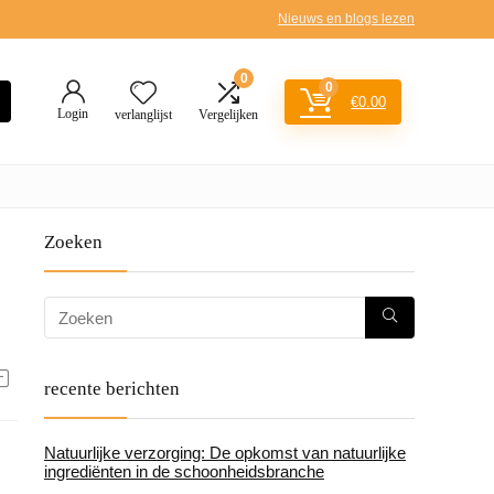
Nieuws en blogs lezen
0
0
€
0.00
Login
verlanglijst
Vergelijken
Zoeken
recente berichten
Natuurlijke verzorging: De opkomst van natuurlijke
ingrediënten in de schoonheidsbranche