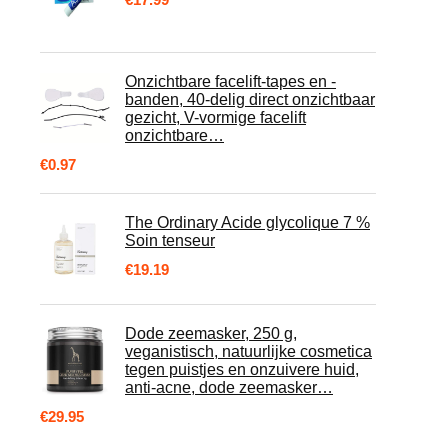
Onzichtbare facelift-tapes en -
banden, 40-delig direct onzichtbaar
gezicht, V-vormige facelift
onzichtbare…
€
0.97
The Ordinary Acide glycolique 7 %
Soin tenseur
€
19.19
Dode zeemasker, 250 g,
veganistisch, natuurlijke cosmetica
tegen puistjes en onzuivere huid,
anti-acne, dode zeemasker…
€
29.95