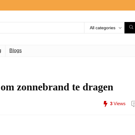
All categories
g
Blogs
 om zonnebrand te dragen
3
Views