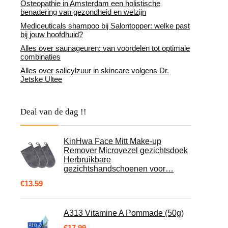
Osteopathie in Amsterdam een holistische
benadering van gezondheid en welzijn
Mediceuticals shampoo bij Salontopper: welke past
bij jouw hoofdhuid?
Alles over saunageuren: van voordelen tot optimale
combinaties
Alles over salicylzuur in skincare volgens Dr.
Jetske Ultee
Deal van de dag !!
KinHwa Face Mitt Make-up
Remover Microvezel gezichtsdoek
Herbruikbare
gezichtshandschoenen voor…
€
13.59
A313 Vitamine A Pommade (50g)
€
17.99