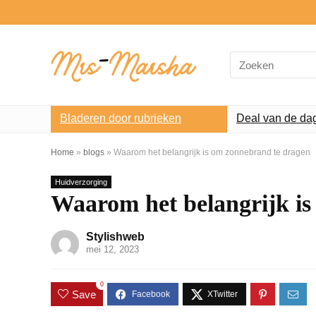
Search
for:
Bladeren door rubrieken
Deal van de da
Home
»
blogs
»
Waarom het belangrijk is om zonnebrand te dragen
Huidverzorging
Waarom het belangrijk is
Stylishweb
mei 12, 2023
0
Save