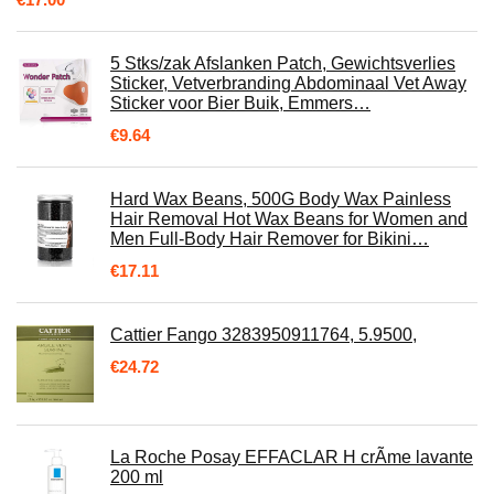
5 Stks/zak Afslanken Patch, Gewichtsverlies
Sticker, Vetverbranding Abdominaal Vet Away
Sticker voor Bier Buik, Emmers…
€
9.64
Hard Wax Beans, 500G Body Wax Painless
Hair Removal Hot Wax Beans for Women and
Men Full-Body Hair Remover for Bikini…
€
17.11
Cattier Fango 3283950911764, 5.9500,
€
24.72
La Roche Posay EFFACLAR H crÃme lavante
200 ml