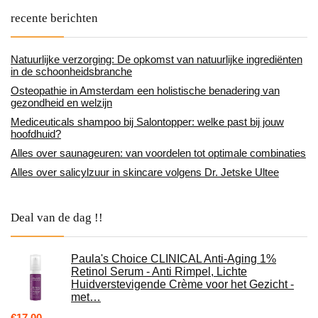
recente berichten
Natuurlijke verzorging: De opkomst van natuurlijke ingrediënten
in de schoonheidsbranche
Osteopathie in Amsterdam een holistische benadering van
gezondheid en welzijn
Mediceuticals shampoo bij Salontopper: welke past bij jouw
hoofdhuid?
Alles over saunageuren: van voordelen tot optimale combinaties
Alles over salicylzuur in skincare volgens Dr. Jetske Ultee
Deal van de dag !!
Paula's Choice CLINICAL Anti-Aging 1%
Retinol Serum - Anti Rimpel, Lichte
Huidverstevigende Crème voor het Gezicht -
met…
€
17.00