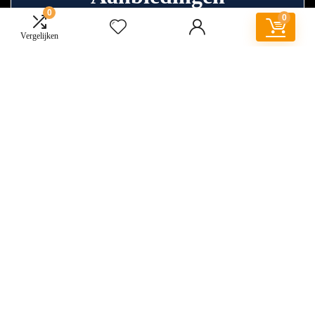
0
0
Vergelijken
Snelle links
Home
Overzicht
Alles winkelen
Blogs
Onze webshops
Adverteren
Verklaringen