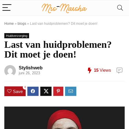
Home
»
blogs
»
Last van huidproblemen? Dit moet je doen!
Huidverzorging
Last van huidproblemen?
Dit moet je doen!
Stylishweb
15
Views
juni 26, 2023
0
Save