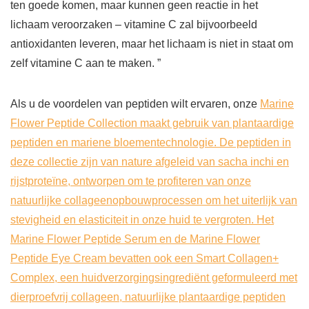
ten goede komen, maar kunnen geen reactie in het
lichaam veroorzaken – vitamine C zal bijvoorbeeld
antioxidanten leveren, maar het lichaam is niet in staat om
zelf vitamine C aan te maken. ”
Als u de voordelen van peptiden wilt ervaren, onze
Marine
Flower Peptide Collection maakt gebruik van plantaardige
peptiden en mariene bloementechnologie. De peptiden in
deze collectie zijn van nature afgeleid van sacha inchi en
rijstproteïne, ontworpen om te profiteren van onze
natuurlijke collageenopbouwprocessen om het uiterlijk van
stevigheid en elasticiteit in onze huid te vergroten. Het
Marine Flower Peptide Serum en de Marine Flower
Peptide Eye Cream bevatten ook een Smart Collagen+
Complex, een huidverzorgingsingrediënt geformuleerd met
dierproefvrij collageen, natuurlijke plantaardige peptiden