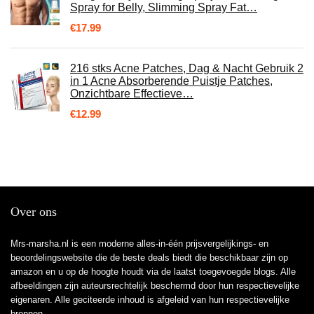
Spray for Belly, Slimming Spray Fat…
€
17.99
216 stks Acne Patches, Dag & Nacht Gebruik 2
in 1 Acne Absorberende Puistje Patches,
Onzichtbare Effectieve…
€
12.99
Over ons
Mrs-marsha.nl is een moderne alles-in-één prijsvergelijkings- en
beoordelingswebsite die de beste deals biedt die beschikbaar zijn op
amazon en u op de hoogte houdt via de laatst toegevoegde blogs. Alle
afbeeldingen zijn auteursrechtelijk beschermd door hun respectievelijke
eigenaren. Alle geciteerde inhoud is afgeleid van hun respectievelijke
bronnen.