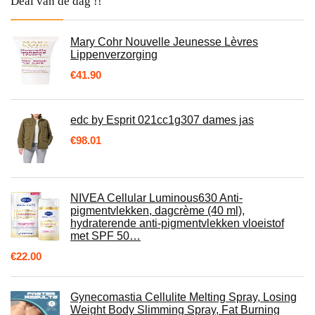
Deal van de dag !!
Mary Cohr Nouvelle Jeunesse Lèvres
Lippenverzorging
€
41.90
edc by Esprit 021cc1g307 dames jas
€
98.01
NIVEA Cellular Luminous630 Anti-
pigmentvlekken, dagcrème (40 ml),
hydraterende anti-pigmentvlekken vloeistof
met SPF 50…
€
22.00
Gynecomastia Cellulite Melting Spray, Losing
Weight Body Slimming Spray, Fat Burning